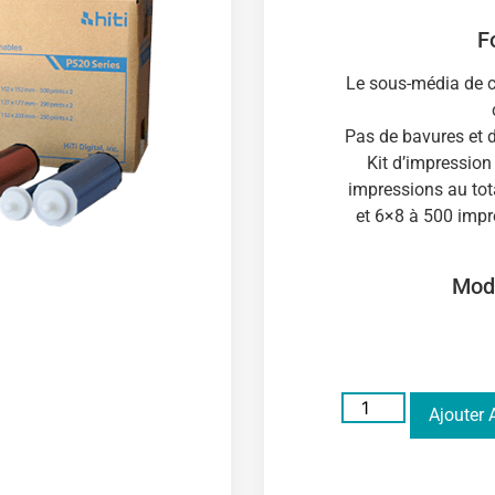
F
Le sous-média de co
Pas de bavures et d
Kit d’impressio
impressions au tot
et 6×8 à 500 impr
Modè
Ajouter 