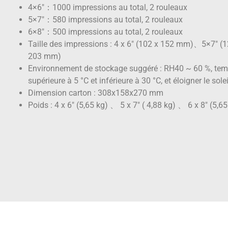
4×6″：1000 impressions au total, 2 rouleaux
5×7″：580 impressions au total, 2 rouleaux
6×8″：500 impressions au total, 2 rouleaux
Taille des impressions : 4 x 6″ (102 x 152 mm)、5×7″ 
203 mm)
Environnement de stockage suggéré : RH40 ~ 60 %, te
supérieure à 5 °C et inférieure à 30 °C, et éloigner le solei
Dimension carton : 308x158x270 mm
Poids : 4 x 6″ (5,65 kg) 、 5 x 7″ ( 4,88 kg) 、 6 x 8″ (5,65