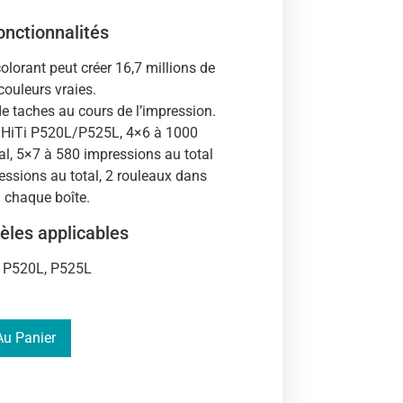
onctionnalités
lorant peut créer 16,7 millions de
couleurs vraies.
e taches au cours de l’impression.
n HiTi P520L/P525L, 4×6 à 1000
al, 5×7 à 580 impressions au total
essions au total, 2 rouleaux dans
chaque boîte.
les applicables
P520L, P525L
Au Panier