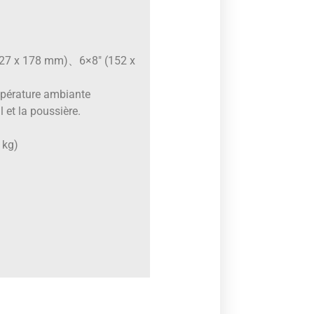
(127 x 178 mm)、6×8″ (152 x
mpérature ambiante
l et la poussière.
 kg)