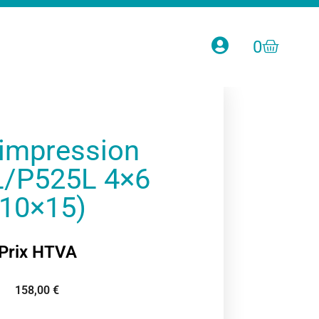
0
’impression
/P525L 4×6
(10×15)
Prix HTVA
158,00
€