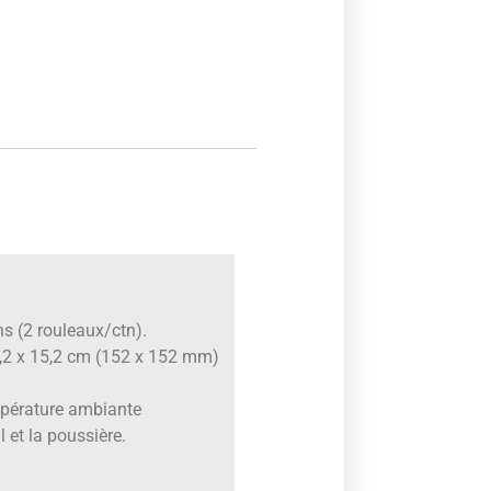
ns (2 rouleaux/ctn).
15,2 x 15,2 cm (152 x 152 mm)
mpérature ambiante
l et la poussière.