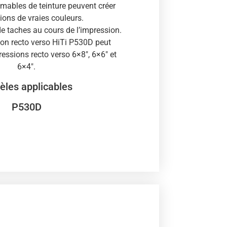
ables de teinture peuvent créer
lions de vraies couleurs.
e taches au cours de l’impression.
ion recto verso HiTi P530D peut
ressions recto verso 6×8″, 6×6″ et
6×4″.
les applicables
P530D